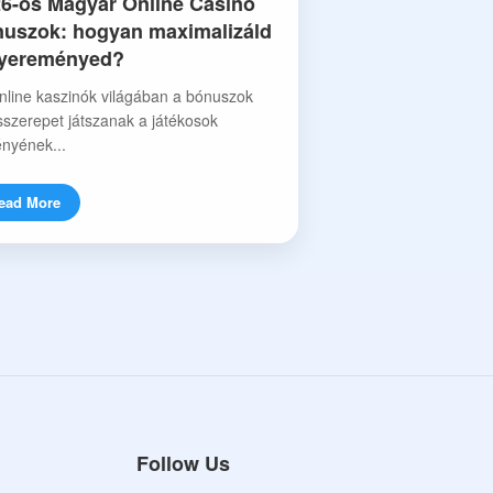
6-os Magyar Online Casino
uszok: hogyan maximalizáld
nyereményed?
nline kaszinók világában a bónuszok
sszerepet játszanak a játékosok
nyének...
ead More
Follow Us