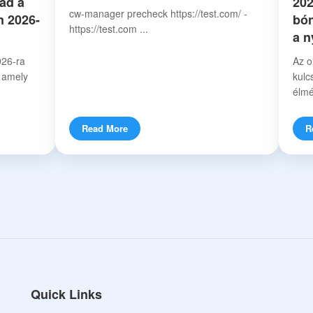
ád a
202
cw-manager precheck https://test.com/ -
n 2026-
bón
https://test.com ...
a 
026-ra
Az o
, amely
kulc
élmé
Read More
R
Quick Links