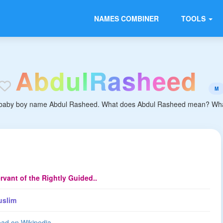
NAMES COMBINER
TOOLS
A
b
d
u
l
R
a
s
h
e
e
d
M
 baby boy name Abdul Rasheed. What does Abdul Rasheed mean? What is
rvant of the Rightly Guided..
uslim
ad on Wikipedia