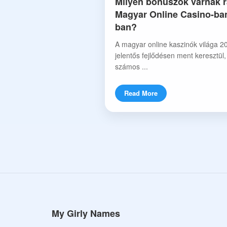
Milyen bónuszok várnak r
Magyar Online Casino-ba
ban?
A magyar online kaszinók világa 2
jelentős fejlődésen ment keresztül
számos ...
Read More
My Girly Names